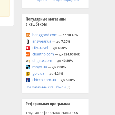
Популярные магазины
с кэшбэком
banggood.com
— до
10.40%
answear.ua
— до
7.20%
city.travel
— до
6.00%
cleartrip.com
— до
224.00 INR
dhgate.com
— до
40.80%
moyo.ua
— до
2.00%
gold.ua
— до
4.24%
chicco.com.ua
— до
5.60%
Все магазины с кэшбэком
(8)
Реферальная программа
Текущая реферальная ставка
15%