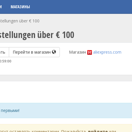
И
МАГАЗИНЫ
ellungen über € 100
tellungen über € 100
ать
Перейти в магазин
Магазин
aliexpress.com
0:59:00
 первыми!
огут оставлять комментарии. Пожалуйста,
войдите
или