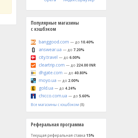
Популярные магазины
с кэшбэком
banggood.com
— до
10.40%
answear.ua
— до
7.20%
city.travel
— до
6.00%
cleartrip.com
— до
224.00 INR
dhgate.com
— до
40.80%
moyo.ua
— до
2.00%
gold.ua
— до
4.24%
chicco.com.ua
— до
5.60%
Все магазины с кэшбэком
(8)
Реферальная программа
Текущая реферальная ставка
15%