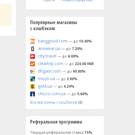
Популярные магазины
с кэшбэком
banggood.com
— до
10.40%
answear.ua
— до
7.20%
city.travel
— до
6.00%
cleartrip.com
— до
224.00 INR
dhgate.com
— до
40.80%
moyo.ua
— до
2.00%
gold.ua
— до
4.24%
chicco.com.ua
— до
5.60%
Все магазины с кэшбэком
(8)
Реферальная программа
Текущая реферальная ставка
15%