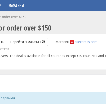
И
МАГАЗИНЫ
r order over $150
or order over $150
ать
Перейти в магазин
Магазин
aliexpress.com
6:59:00
uyers. The deal is available for all countries except CIS countries and 
 первыми!