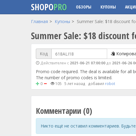
SHOPO
PRO
ОБЗОРЫ
КУПОНЫ
АКЦИ
Перейти к основному содержанию
Главная
Купоны
Summer Sale: $18 discount fo
Summer Sale: $18 discount f
Код
Копиров
Действителен с
2021-06-21 07:00:00
до
2021-06-26 0
Promo code required. The deal is available for all b
The number of promo codes is limited.
0
105
5 лет назад
добавил
robot
Комментарии (0)
Никто ещё не оставил комментариев. Будьте