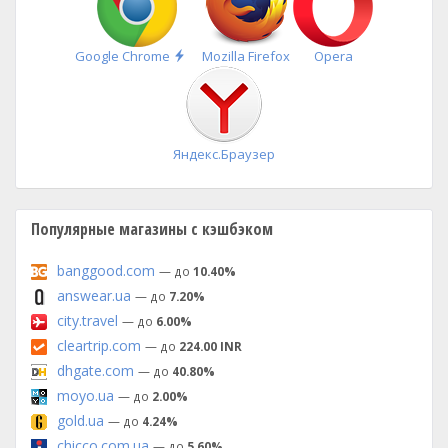
Быстрая
Google Chrome
Mozilla Firefox
Opera
установка
Яндекс.Браузер
Популярные магазины с кэшбэком
banggood.com
— до
10.40%
answear.ua
— до
7.20%
city.travel
— до
6.00%
cleartrip.com
— до
224.00 INR
dhgate.com
— до
40.80%
moyo.ua
— до
2.00%
gold.ua
— до
4.24%
chicco.com.ua
— до
5.60%