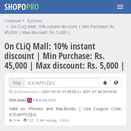
SHOPO
PRO
Перейти
Главная
Купоны
к
On CLiQ Mall: 10% instant discount | Min Purchase: Rs.
основному
45,000 | Max discount: Rs. 5,000 |
содержанию
On CLiQ Mall: 10% instant
discount | Min Purchase: Rs.
45,000 | Max discount: Rs. 5,000 |
Код
Действителен с
2021-07-01 21:00:00
до
2021-07-06 20:59:00
Магазин
tatacliq.com
Valid on iPhones and MacBooks | Use Coupon Code:
ICICIAPPLEJUL
0
121
5 лет назад
robot