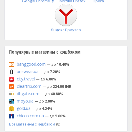
Быстрая
Google Chrome
Mozilla Firefox
Opera
установка
Яндекс.Браузер
Популярные магазины с кэшбэком
banggood.com
— до
10.40%
answear.ua
— до
7.20%
city.travel
— до
6.00%
cleartrip.com
— до
224.00 INR
dhgate.com
— до
40.80%
moyo.ua
— до
2.00%
gold.ua
— до
4.24%
chicco.com.ua
— до
5.60%
Все магазины с кэшбэком
(8)