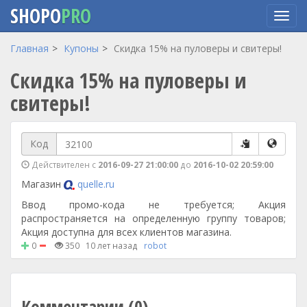
SHOPO
PRO
Перейти
Главная
Купоны
Скидка 15% на пуловеры и свитеры!
к
Скидка 15% на пуловеры и
основному
содержанию
свитеры!
Код
Действителен с
2016-09-27 21:00:00
до
2016-10-02 20:59:00
Магазин
quelle.ru
Ввод промо-кода не требуется; Акция
распространяется на определенную группу товаров;
Акция доступна для всех клиентов магазина.
0
350
10 лет назад
robot