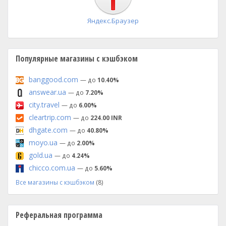
Яндекс.Браузер
Популярные магазины с кэшбэком
banggood.com
— до
10.40%
answear.ua
— до
7.20%
city.travel
— до
6.00%
cleartrip.com
— до
224.00 INR
dhgate.com
— до
40.80%
moyo.ua
— до
2.00%
gold.ua
— до
4.24%
chicco.com.ua
— до
5.60%
Все магазины с кэшбэком
(8)
Реферальная программа