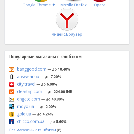
Быстрая
Google Chrome
Mozilla Firefox
Opera
установка
Яндекс.Браузер
Популярные магазины с кэшбэком
banggood.com
— до
10.40%
answear.ua
— до
7.20%
city.travel
— до
6.00%
cleartrip.com
— до
224.00 INR
dhgate.com
— до
40.80%
moyo.ua
— до
2.00%
gold.ua
— до
4.24%
chicco.com.ua
— до
5.60%
Все магазины с кэшбэком
(8)