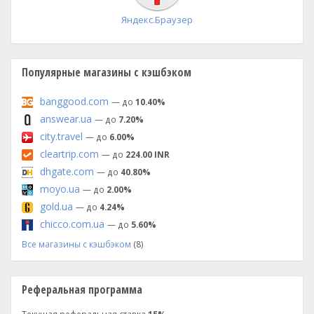
Яндекс.Браузер
Популярные магазины с кэшбэком
banggood.com
— до
10.40%
answear.ua
— до
7.20%
city.travel
— до
6.00%
cleartrip.com
— до
224.00 INR
dhgate.com
— до
40.80%
moyo.ua
— до
2.00%
gold.ua
— до
4.24%
chicco.com.ua
— до
5.60%
Все магазины с кэшбэком
(8)
Реферальная программа