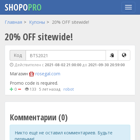
SHOPO
PRO
Перейти
Главная
Купоны
20% OFF sitewide!
к
20% OFF sitewide!
основному
содержанию
Код
Действителен с
2021-08-02 21:00:00
до
2021-09-30 20:59:00
Магазин
rosegal.com
Promo code is required.
0
133
5 лет назад
robot
Комментарии (0)
Никто ещё не оставил комментариев. Будьте
первыми!