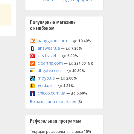
Популярные магазины
с кэшбэком
banggood.com
— до
10.40%
answear.ua
— до
7.20%
city.travel
— до
6.00%
cleartrip.com
— до
224.00 INR
dhgate.com
— до
40.80%
moyo.ua
— до
2.00%
gold.ua
— до
4.24%
chicco.com.ua
— до
5.60%
Все магазины с кэшбэком
(8)
Реферальная программа
Текущая реферальная ставка
15%