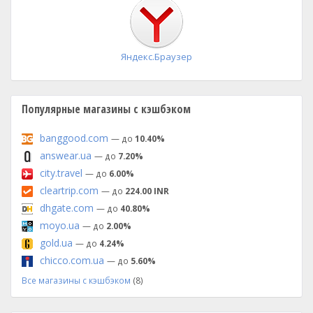
установка
Яндекс.Браузер
Популярные магазины с кэшбэком
banggood.com
— до
10.40%
answear.ua
— до
7.20%
city.travel
— до
6.00%
cleartrip.com
— до
224.00 INR
dhgate.com
— до
40.80%
moyo.ua
— до
2.00%
gold.ua
— до
4.24%
chicco.com.ua
— до
5.60%
Все магазины с кэшбэком
(8)