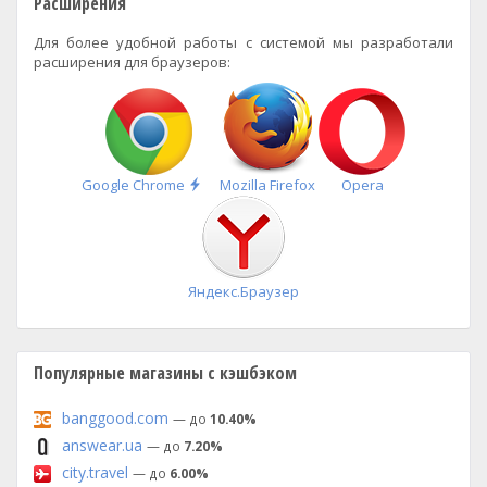
Расширения
Для более удобной работы с системой мы разработали
расширения для браузеров:
Быстрая
Google Chrome
Mozilla Firefox
Opera
установка
Яндекс.Браузер
Популярные магазины с кэшбэком
banggood.com
— до
10.40%
answear.ua
— до
7.20%
city.travel
— до
6.00%