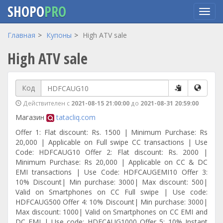
SHOPO
PRO
Перейти
Главная
Купоны
High ATV sale
к
High ATV sale
основному
содержанию
Код
Действителен с
2021-08-15 21:00:00
до
2021-08-31 20:59:00
Магазин
tatacliq.com
Offer 1: Flat discount: Rs. 1500 | Minimum Purchase: Rs
20,000 | Applicable on Full swipe CC transactions | Use
Code: HDFCAUG10 Offer 2: Flat discount: Rs. 2000 |
Minimum Purchase: Rs 20,000 | Applicable on CC & DC
EMI transactions | Use Code: HDFCAUGEMI10 Offer 3:
10% Discount| Min purchase: 3000| Max discount: 500|
Valid on Smartphones on CC Full swipe | Use code:
HDFCAUG500 Offer 4: 10% Discount| Min purchase: 3000|
Max discount: 1000| Valid on Smartphones on CC EMI and
DC EMI | Use code: HDFCAUG1000 Offer 5: 10% Instant