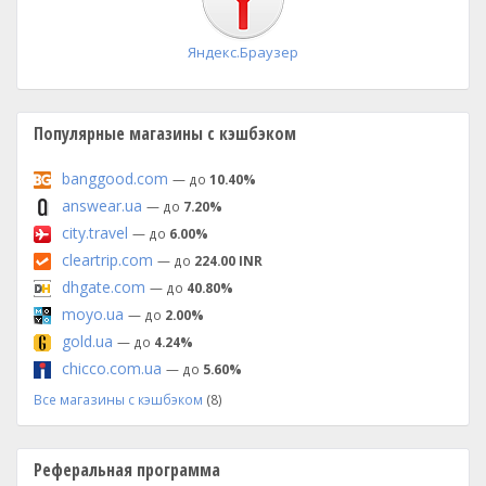
Яндекс.Браузер
Популярные магазины с кэшбэком
banggood.com
— до
10.40%
answear.ua
— до
7.20%
city.travel
— до
6.00%
cleartrip.com
— до
224.00 INR
dhgate.com
— до
40.80%
moyo.ua
— до
2.00%
gold.ua
— до
4.24%
chicco.com.ua
— до
5.60%
Все магазины с кэшбэком
(8)
Реферальная программа