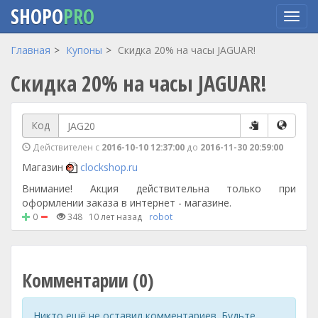
SHOPO
PRO
Перейти
Главная
Купоны
Скидка 20% на часы JAGUAR!
к
Скидка 20% на часы JAGUAR!
основному
содержанию
Код
Действителен с
2016-10-10 12:37:00
до
2016-11-30 20:59:00
Магазин
clockshop.ru
Внимание! Акция действительна только при
оформлении заказа в интернет - магазине.
0
348
10 лет назад
robot
Комментарии (0)
Никто ещё не оставил комментариев. Будьте