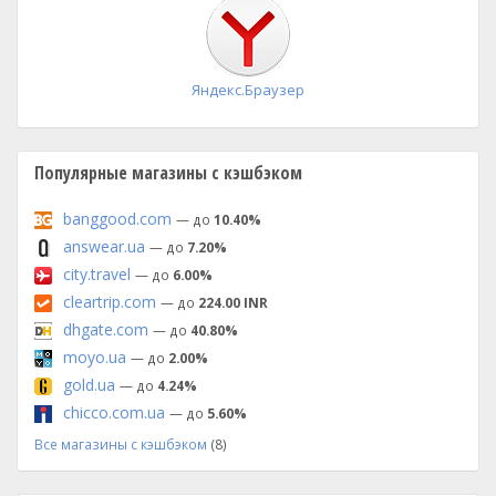
установка
Яндекс.Браузер
Популярные магазины с кэшбэком
banggood.com
— до
10.40%
answear.ua
— до
7.20%
city.travel
— до
6.00%
cleartrip.com
— до
224.00 INR
dhgate.com
— до
40.80%
moyo.ua
— до
2.00%
gold.ua
— до
4.24%
chicco.com.ua
— до
5.60%
Все магазины с кэшбэком
(8)