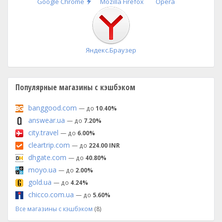
Быстрая
Google Chrome
Mozilla Firefox
Opera
установка
Яндекс.Браузер
Популярные магазины с кэшбэком
banggood.com
— до
10.40%
answear.ua
— до
7.20%
city.travel
— до
6.00%
cleartrip.com
— до
224.00 INR
dhgate.com
— до
40.80%
moyo.ua
— до
2.00%
gold.ua
— до
4.24%
chicco.com.ua
— до
5.60%
Все магазины с кэшбэком
(8)