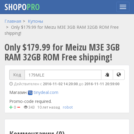
SHOPO
PRO
Перейти
Главная
Купоны
к
Only $179.99 for Meizu M3E 3GB RAM 32GB ROM Free
основному
shipping!
содержанию
Only $179.99 for Meizu M3E 3GB
RAM 32GB ROM Free shipping!
Код
Действителен с
2016-11-02 14:20:00
до
2016-11-11 20:59:00
Магазин
tinydeal.com
Promo-code required.
0
343
10 лет назад
robot