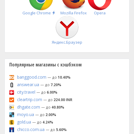
Быстрая
Google Chrome
Mozilla Firefox
Opera
установка
Яндекс.Браузер
Популярные магазины с кэшбэком
banggood.com
— до
10.40%
answear.ua
— до
7.20%
city.travel
— до
6.00%
cleartrip.com
— до
224.00 INR
dhgate.com
— до
40.80%
moyo.ua
— до
2.00%
gold.ua
— до
4.24%
chicco.com.ua
— до
5.60%