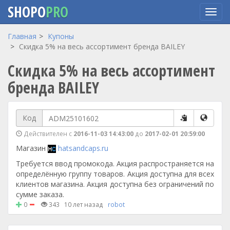
SHOPO
PRO
Перейти
Главная
Купоны
к
Скидка 5% на весь ассортимент бренда BAILEY
основному
Скидка 5% на весь ассортимент
содержанию
бренда BAILEY
Код
Действителен с
2016-11-03 14:43:00
до
2017-02-01 20:59:00
Магазин
hatsandcaps.ru
Требуется ввод промокода. Акция распространяется на
определённую группу товаров. Акция доступна для всех
клиентов магазина. Акция доступна без ограничений по
сумме заказа.
0
343
10 лет назад
robot