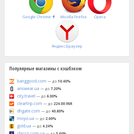
Быстрая
Google Chrome
Mozilla Firefox
Opera
установка
Яндекс.Браузер
Популярные магазины с кэшбэком
banggood.com
— до
10.40%
answear.ua
— до
7.20%
city.travel
— до
6.00%
cleartrip.com
— до
224.00 INR
dhgate.com
— до
40.80%
moyo.ua
— до
2.00%
gold.ua
— до
4.24%
chicco.com.ua
— до
5.60%