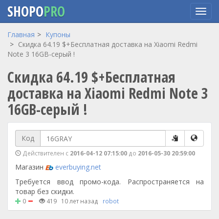
SHOPO
PRO
Перейти
Главная
Купоны
к
Скидка 64.19 $+Бесплатная доставка на Xiaomi Redmi
основному
Note 3 16GB-серый !
содержанию
Скидка 64.19 $+Бесплатная
доставка на Xiaomi Redmi Note 3
16GB-серый !
Код
Действителен с
2016-04-12 07:15:00
до
2016-05-30 20:59:00
Магазин
everbuying.net
Требуется ввод промо-кода. Распространяется на
товар без скидки.
0
419
10 лет назад
robot