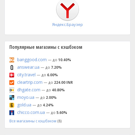
установка
Яндекс.Браузер
Популярные магазины с кэшбэком
banggood.com
— до
10.40%
answear.ua
— до
7.20%
city.travel
— до
6.00%
cleartrip.com
— до
224.00 INR
dhgate.com
— до
40.80%
moyo.ua
— до
2.00%
gold.ua
— до
4.24%
chicco.com.ua
— до
5.60%
Все магазины с кэшбэком
(8)