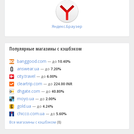
установка
Яндекс.Браузер
Популярные магазины с кэшбэком
banggood.com
— до
10.40%
answear.ua
— до
7.20%
city.travel
— до
6.00%
cleartrip.com
— до
224.00 INR
dhgate.com
— до
40.80%
moyo.ua
— до
2.00%
gold.ua
— до
4.24%
chicco.com.ua
— до
5.60%
Все магазины с кэшбэком
(8)