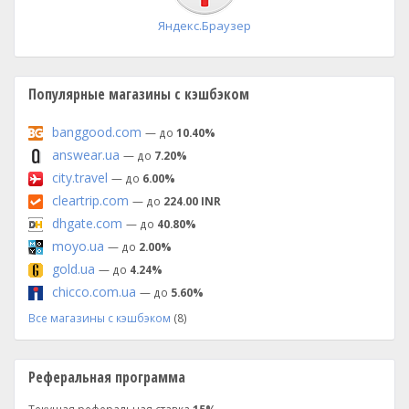
Яндекс.Браузер
Популярные магазины с кэшбэком
banggood.com
— до
10.40%
answear.ua
— до
7.20%
city.travel
— до
6.00%
cleartrip.com
— до
224.00 INR
dhgate.com
— до
40.80%
moyo.ua
— до
2.00%
gold.ua
— до
4.24%
chicco.com.ua
— до
5.60%
Все магазины с кэшбэком
(8)
Реферальная программа