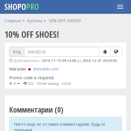
SHOPO
PRO
Перейти
Главная
Купоны
10% OFF SHOES!
к
10% OFF SHOES!
основному
содержанию
Код
Действителен с
2016-11-15 09:14:00
до
2016-12-31 20:59:00
Магазин
dresslink.com
Promo code is required.
0
322
10 лет назад
robot
Комментарии (0)
Никто ещё не оставил комментариев. Будьте
первыми!