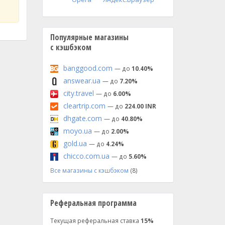
Популярные магазины
с кэшбэком
banggood.com
— до
10.40%
answear.ua
— до
7.20%
city.travel
— до
6.00%
cleartrip.com
— до
224.00 INR
dhgate.com
— до
40.80%
moyo.ua
— до
2.00%
gold.ua
— до
4.24%
chicco.com.ua
— до
5.60%
Все магазины с кэшбэком
(8)
Реферальная программа
Текущая реферальная ставка
15%