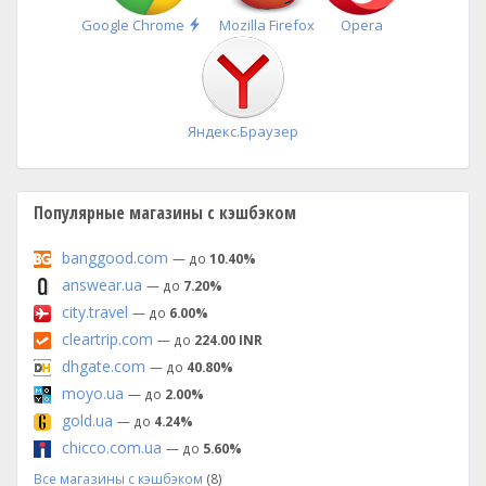
Быстрая
Google Chrome
Mozilla Firefox
Opera
установка
Яндекс.Браузер
Популярные магазины с кэшбэком
banggood.com
— до
10.40%
answear.ua
— до
7.20%
city.travel
— до
6.00%
cleartrip.com
— до
224.00 INR
dhgate.com
— до
40.80%
moyo.ua
— до
2.00%
gold.ua
— до
4.24%
chicco.com.ua
— до
5.60%
Все магазины с кэшбэком
(8)