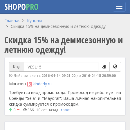
SHOPO
PRO
Перейти
Главная
Купоны
к
Cкидка 15% на демисезонную и летнюю одежду!
основному
Cкидка 15% на демисезонную и
содержанию
летнюю одежду!
Код
Действителен с
2016-04-14 09:21:00
до
2016-04-15 20:59:00
Магазин
kinderly.ru
Требуется ввод промо-кода. Промокод не действует на
бренды "Sela" и "Mayoral"; Ваша личная накопительная
скидка суммируется с промокодом.
0
386
10 лет назад
robot