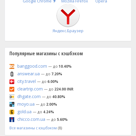
Быстрая
Google Chrome
Mozilla Firefox
Opera
установка
Яндекс.Браузер
Популярные магазины с кэшбэком
banggood.com
— до
10.40%
answear.ua
— до
7.20%
city.travel
— до
6.00%
cleartrip.com
— до
224.00 INR
dhgate.com
— до
40.80%
moyo.ua
— до
2.00%
gold.ua
— до
4.24%
chicco.com.ua
— до
5.60%
Все магазины с кэшбэком
(8)