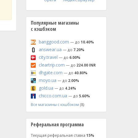
Популярные магазины
с кэшбэком
banggood.com
— до
10.40%
answear.ua
— до
7.20%
city.travel
— до
6.00%
cleartrip.com
— до
224.00 INR
dhgate.com
— до
40.80%
moyo.ua
— до
2.00%
gold.ua
— до
4.24%
chicco.com.ua
— до
5.60%
Все магазины с кэшбэком
(8)
Реферальная программа
Текущая реферальная ставка
15%