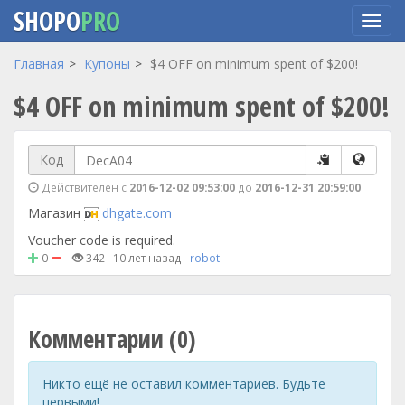
SHOPO
PRO
Перейти
Главная
Купоны
$4 OFF on minimum spent of $200!
к
$4 OFF on minimum spent of $200!
основному
содержанию
Код
Действителен с
2016-12-02 09:53:00
до
2016-12-31 20:59:00
Магазин
dhgate.com
Voucher code is required.
0
342
10 лет назад
robot
Комментарии (0)
Никто ещё не оставил комментариев. Будьте
первыми!