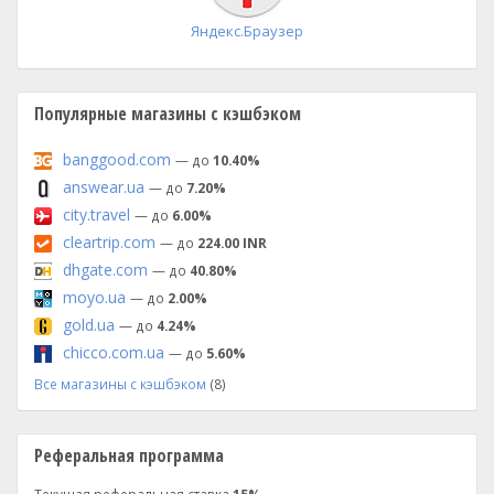
Яндекс.Браузер
Популярные магазины с кэшбэком
banggood.com
— до
10.40%
answear.ua
— до
7.20%
city.travel
— до
6.00%
cleartrip.com
— до
224.00 INR
dhgate.com
— до
40.80%
moyo.ua
— до
2.00%
gold.ua
— до
4.24%
chicco.com.ua
— до
5.60%
Все магазины с кэшбэком
(8)
Реферальная программа