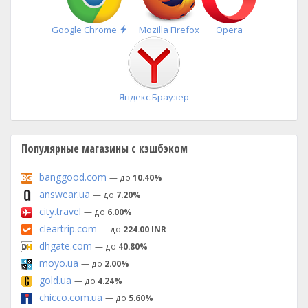
Быстрая
Google Chrome
Mozilla Firefox
Opera
установка
Яндекс.Браузер
Популярные магазины с кэшбэком
banggood.com
— до
10.40%
answear.ua
— до
7.20%
city.travel
— до
6.00%
cleartrip.com
— до
224.00 INR
dhgate.com
— до
40.80%
moyo.ua
— до
2.00%
gold.ua
— до
4.24%
chicco.com.ua
— до
5.60%