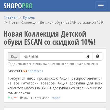
SHOPO
PRO
Перейти
Главная
Купоны
к
Новая Коллекция Детской обуви ESCAN со cкидкой 10%!
основному
Новая Коллекция Детской
содержанию
обуви ESCAN со cкидкой 10%!
Код
Действителен с
2016-04-15 21:00:00
до
2016-04-16 20:59:00
Магазин
sapato.ru
Требуется ввод промо-кода; Акция распространяется
на все категории товаров; Акция доступна для всех
клиентов магазина; Акция доступна без ограничений по
сумме заказа.
0
467
10 лет назад
robot