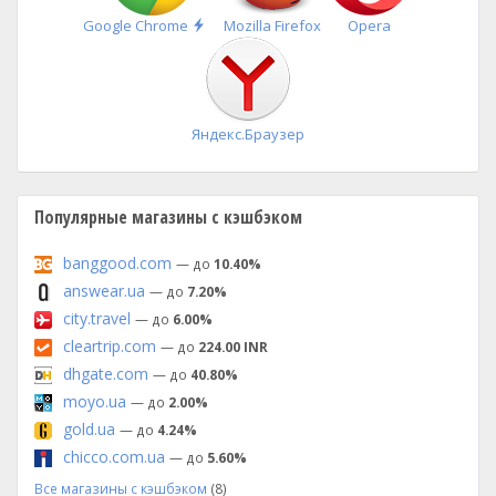
Быстрая
Google Chrome
Mozilla Firefox
Opera
установка
Яндекс.Браузер
Популярные магазины с кэшбэком
banggood.com
— до
10.40%
answear.ua
— до
7.20%
city.travel
— до
6.00%
cleartrip.com
— до
224.00 INR
dhgate.com
— до
40.80%
moyo.ua
— до
2.00%
gold.ua
— до
4.24%
chicco.com.ua
— до
5.60%
Все магазины с кэшбэком
(8)