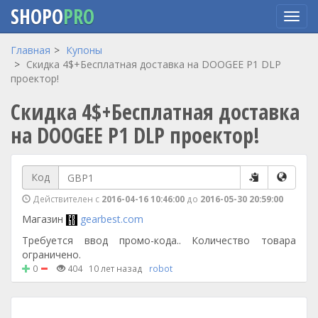
SHOPO
PRO
Перейти
Главная
Купоны
к
Скидка 4$+Бесплатная доставка на DOOGEE P1 DLP
основному
проектор!
содержанию
Скидка 4$+Бесплатная доставка
на DOOGEE P1 DLP проектор!
Код
Действителен с
2016-04-16 10:46:00
до
2016-05-30 20:59:00
Магазин
gearbest.com
Требуется ввод промо-кода.. Количество товара
ограничено.
0
404
10 лет назад
robot