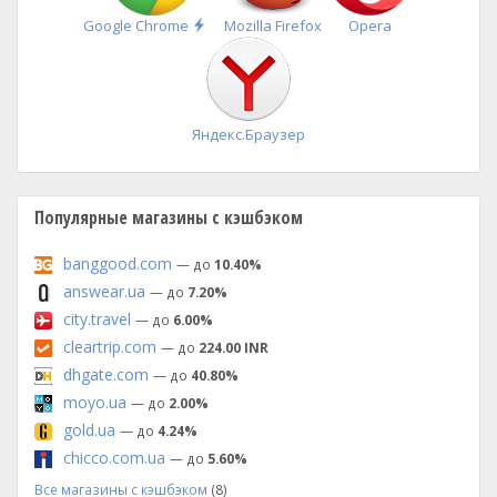
Быстрая
Google Chrome
Mozilla Firefox
Opera
установка
Яндекс.Браузер
Популярные магазины с кэшбэком
banggood.com
— до
10.40%
answear.ua
— до
7.20%
city.travel
— до
6.00%
cleartrip.com
— до
224.00 INR
dhgate.com
— до
40.80%
moyo.ua
— до
2.00%
gold.ua
— до
4.24%
chicco.com.ua
— до
5.60%
Все магазины с кэшбэком
(8)