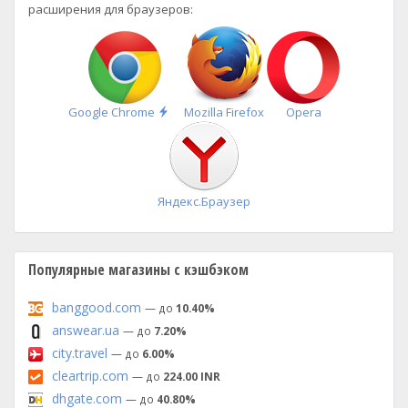
расширения для браузеров:
Быстрая
Google Chrome
Mozilla Firefox
Opera
установка
Яндекс.Браузер
Популярные магазины с кэшбэком
banggood.com
— до
10.40%
answear.ua
— до
7.20%
city.travel
— до
6.00%
cleartrip.com
— до
224.00 INR
dhgate.com
— до
40.80%