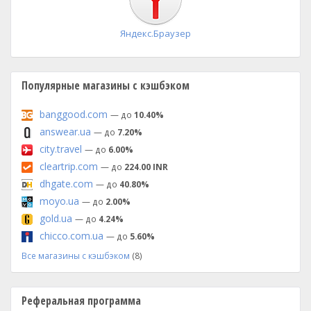
Яндекс.Браузер
Популярные магазины с кэшбэком
banggood.com
— до
10.40%
answear.ua
— до
7.20%
city.travel
— до
6.00%
cleartrip.com
— до
224.00 INR
dhgate.com
— до
40.80%
moyo.ua
— до
2.00%
gold.ua
— до
4.24%
chicco.com.ua
— до
5.60%
Все магазины с кэшбэком
(8)
Реферальная программа