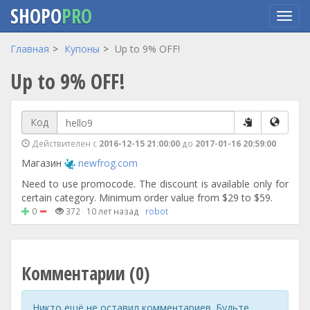
SHOPO
PRO
Перейти
Главная
Купоны
Up to 9% OFF!
к
Up to 9% OFF!
основному
содержанию
Код
Действителен с
2016-12-15 21:00:00
до
2017-01-16 20:59:00
Магазин
newfrog.com
Need to use promocode. The discount is available only for
certain category. Minimum order value from $29 to $59.
0
372
10 лет назад
robot
Комментарии (0)
Никто ещё не оставил комментариев. Будьте