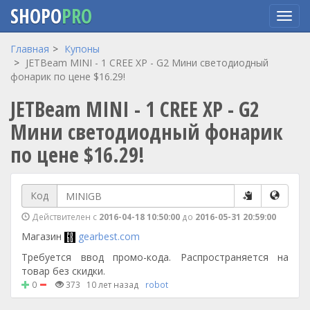
SHOPO
PRO
Перейти
Главная
Купоны
к
JETBeam MINI - 1 CREE XP - G2 Мини светодиодный
основному
фонарик по цене $16.29!
содержанию
JETBeam MINI - 1 CREE XP - G2
Мини светодиодный фонарик
по цене $16.29!
Код
Действителен с
2016-04-18 10:50:00
до
2016-05-31 20:59:00
Магазин
gearbest.com
Требуется ввод промо-кода. Распространяется на
товар без скидки.
0
373
10 лет назад
robot