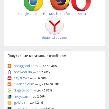
Быстрая
Google Chrome
Mozilla Firefox
Opera
установка
Яндекс.Браузер
Популярные магазины с кэшбэком
banggood.com
— до
10.40%
answear.ua
— до
7.20%
city.travel
— до
6.00%
cleartrip.com
— до
224.00 INR
dhgate.com
— до
40.80%
moyo.ua
— до
2.00%
gold.ua
— до
4.24%
chicco.com.ua
— до
5.60%