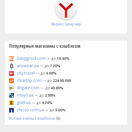
установка
Яндекс.Браузер
Популярные магазины с кэшбэком
banggood.com
— до
10.40%
answear.ua
— до
7.20%
city.travel
— до
6.00%
cleartrip.com
— до
224.00 INR
dhgate.com
— до
40.80%
moyo.ua
— до
2.00%
gold.ua
— до
4.24%
chicco.com.ua
— до
5.60%
Все магазины с кэшбэком
(8)