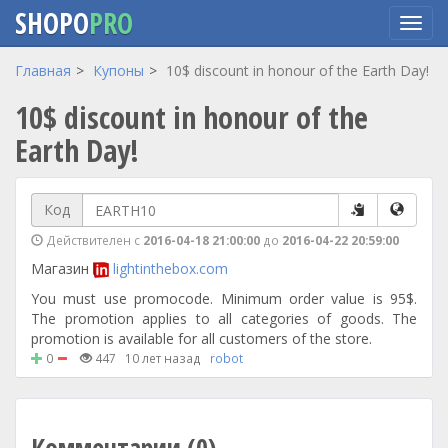
SHOPO
PRO
Перейти
Главная
Купоны
10$ discount in honour of the Earth Day!
к
10$ discount in honour of the
основному
содержанию
Earth Day!
Код
Действителен с
2016-04-18 21:00:00
до
2016-04-22 20:59:00
Магазин
lightinthebox.com
You must use promocode. Minimum order value is 95$.
The promotion applies to all categories of goods. The
promotion is available for all customers of the store.
0
447
10 лет назад
robot