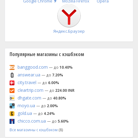
Быстрая
Google Chrome
Mozilla Firefox
Opera
установка
Яндекс.Браузер
Популярные магазины с кэшбэком
banggood.com
— до
10.40%
answear.ua
— до
7.20%
city.travel
— до
6.00%
cleartrip.com
— до
224.00 INR
dhgate.com
— до
40.80%
moyo.ua
— до
2.00%
gold.ua
— до
4.24%
chicco.com.ua
— до
5.60%
Все магазины с кэшбэком
(8)