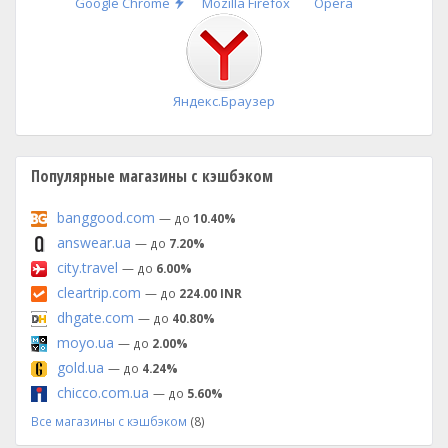
Быстрая
Google Chrome
Mozilla Firefox
Opera
установка
Яндекс.Браузер
Популярные магазины с кэшбэком
banggood.com
— до
10.40%
answear.ua
— до
7.20%
city.travel
— до
6.00%
cleartrip.com
— до
224.00 INR
dhgate.com
— до
40.80%
moyo.ua
— до
2.00%
gold.ua
— до
4.24%
chicco.com.ua
— до
5.60%
Все магазины с кэшбэком
(8)