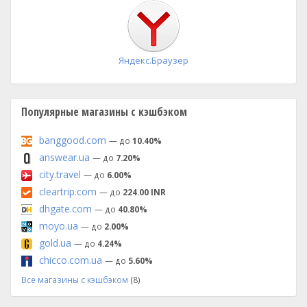
установка
Яндекс.Браузер
Популярные магазины с кэшбэком
banggood.com
— до
10.40%
answear.ua
— до
7.20%
city.travel
— до
6.00%
cleartrip.com
— до
224.00 INR
dhgate.com
— до
40.80%
moyo.ua
— до
2.00%
gold.ua
— до
4.24%
chicco.com.ua
— до
5.60%
Все магазины с кэшбэком
(8)