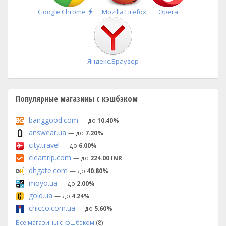
Быстрая
Google Chrome
Mozilla Firefox
Opera
установка
Яндекс.Браузер
Популярные магазины с кэшбэком
banggood.com
— до
10.40%
answear.ua
— до
7.20%
city.travel
— до
6.00%
cleartrip.com
— до
224.00 INR
dhgate.com
— до
40.80%
moyo.ua
— до
2.00%
gold.ua
— до
4.24%
chicco.com.ua
— до
5.60%
Все магазины с кэшбэком
(8)