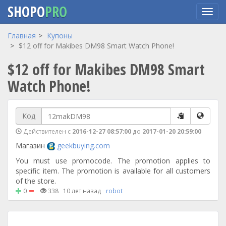
SHOPO
PRO
Перейти
Главная
Купоны
к
$12 off for Makibes DM98 Smart Watch Phone!
основному
$12 off for Makibes DM98 Smart
содержанию
Watch Phone!
Код
Действителен с
2016-12-27 08:57:00
до
2017-01-20 20:59:00
Магазин
geekbuying.com
You must use promocode. The promotion applies to
specific item. The promotion is available for all customers
of the store.
0
338
10 лет назад
robot