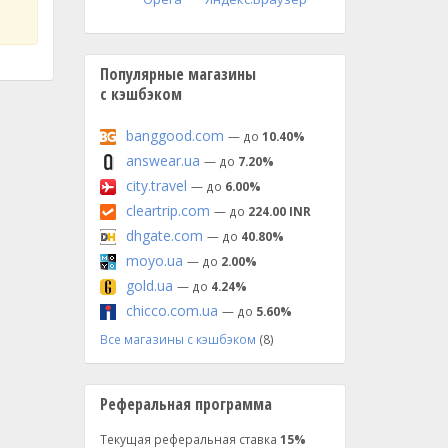
Популярные магазины
с кэшбэком
banggood.com
— до
10.40%
answear.ua
— до
7.20%
city.travel
— до
6.00%
cleartrip.com
— до
224.00 INR
dhgate.com
— до
40.80%
moyo.ua
— до
2.00%
gold.ua
— до
4.24%
chicco.com.ua
— до
5.60%
Все магазины с кэшбэком
(8)
Реферальная программа
Текущая реферальная ставка
15%