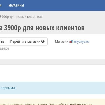
И
МАГАЗИНЫ
3900р для новых клиентов
а 3900р для новых клиентов
ать
Перейти в магазин
Магазин
mytoys.ru
0:59:00
 первыми!
огут оставлять комментарии. Пожалуйста,
войдите
или