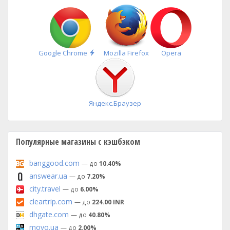
Быстрая
Google Chrome
Mozilla Firefox
Opera
установка
Яндекс.Браузер
Популярные магазины с кэшбэком
banggood.com
— до
10.40%
answear.ua
— до
7.20%
city.travel
— до
6.00%
cleartrip.com
— до
224.00 INR
dhgate.com
— до
40.80%
moyo.ua
— до
2.00%