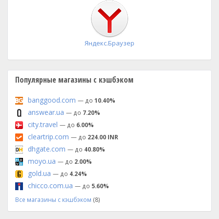
установка
Яндекс.Браузер
Популярные магазины с кэшбэком
banggood.com
— до
10.40%
answear.ua
— до
7.20%
city.travel
— до
6.00%
cleartrip.com
— до
224.00 INR
dhgate.com
— до
40.80%
moyo.ua
— до
2.00%
gold.ua
— до
4.24%
chicco.com.ua
— до
5.60%
Все магазины с кэшбэком
(8)