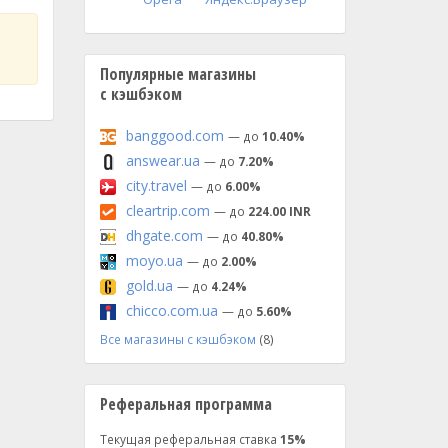
Популярные магазины
с кэшбэком
banggood.com
— до
10.40%
answear.ua
— до
7.20%
city.travel
— до
6.00%
cleartrip.com
— до
224.00 INR
dhgate.com
— до
40.80%
moyo.ua
— до
2.00%
gold.ua
— до
4.24%
chicco.com.ua
— до
5.60%
Все магазины с кэшбэком
(8)
Реферальная программа
Текущая реферальная ставка
15%