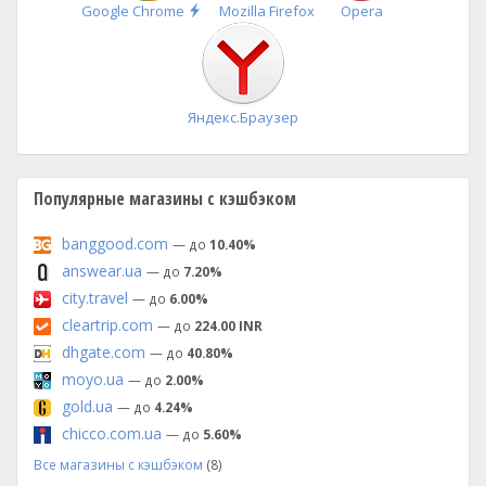
Быстрая
Google Chrome
Mozilla Firefox
Opera
установка
Яндекс.Браузер
Популярные магазины с кэшбэком
banggood.com
— до
10.40%
answear.ua
— до
7.20%
city.travel
— до
6.00%
cleartrip.com
— до
224.00 INR
dhgate.com
— до
40.80%
moyo.ua
— до
2.00%
gold.ua
— до
4.24%
chicco.com.ua
— до
5.60%
Все магазины с кэшбэком
(8)