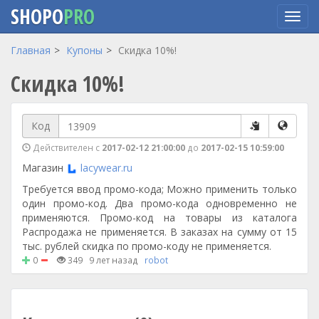
SHOPO
PRO
Перейти
Главная
Купоны
Скидка 10%!
к
Скидка 10%!
основному
содержанию
Код
Действителен с
2017-02-12 21:00:00
до
2017-02-15 10:59:00
Магазин
lacywear.ru
Требуется ввод промо-кода; Можно применить только
один промо-код. Два промо-кода одновременно не
применяются. Промо-код на товары из каталога
Распродажа не применяется. В заказах на сумму от 15
тыс. рублей скидка по промо-коду не применяется.
0
349
9 лет назад
robot