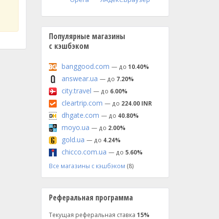
Популярные магазины
с кэшбэком
banggood.com
— до
10.40%
answear.ua
— до
7.20%
city.travel
— до
6.00%
cleartrip.com
— до
224.00 INR
dhgate.com
— до
40.80%
moyo.ua
— до
2.00%
gold.ua
— до
4.24%
chicco.com.ua
— до
5.60%
Все магазины с кэшбэком
(8)
Реферальная программа
Текущая реферальная ставка
15%