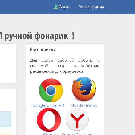
Вход
Регистрация
0LM ручной фонарик！
Расширения
Для более удобной работы с
системой мы разработали
расширения для браузеров:
Быстрая
Google Chrome
Mozilla Firefox
установка
Opera
Яндекс.Браузер