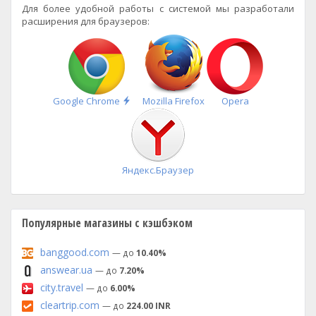
Для более удобной работы с системой мы разработали
расширения для браузеров:
Быстрая
Google Chrome
Mozilla Firefox
Opera
установка
Яндекс.Браузер
Популярные магазины с кэшбэком
banggood.com
— до
10.40%
answear.ua
— до
7.20%
city.travel
— до
6.00%
cleartrip.com
— до
224.00 INR