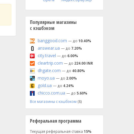
Популярные магазины
с кэшбэком
banggood.com
— до
10.40%
answear.ua
— до
7.20%
city.travel
— до
6.00%
cleartrip.com
— до
224.00 INR
dhgate.com
— до
40.80%
moyo.ua
— до
2.00%
gold.ua
— до
4.24%
chicco.com.ua
— до
5.60%
Все магазины с кэшбэком
(8)
Реферальная программа
Текущая реферальная ставка
15%