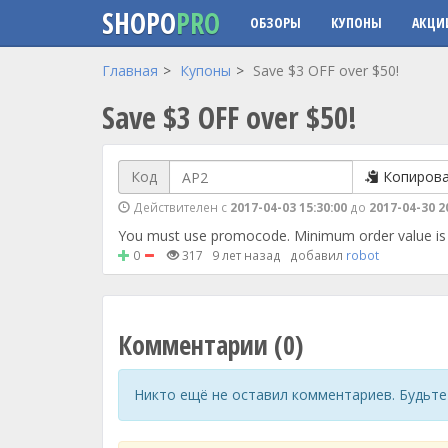
SHOPO
PRO
ОБЗОРЫ
КУПОНЫ
АКЦИ
Перейти к основному содержанию
Главная
Купоны
Save $3 OFF over $50!
Save $3 OFF over $50!
Код
Копиров
Действителен с
2017-04-03 15:30:00
до
2017-04-30 2
You must use promocode. Minimum order value is
0
317
9 лет назад
добавил
robot
Комментарии (0)
Никто ещё не оставил комментариев. Будьте