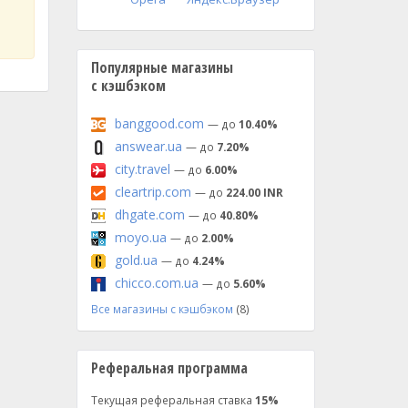
Популярные магазины
с кэшбэком
banggood.com
— до
10.40%
answear.ua
— до
7.20%
city.travel
— до
6.00%
cleartrip.com
— до
224.00 INR
dhgate.com
— до
40.80%
moyo.ua
— до
2.00%
gold.ua
— до
4.24%
chicco.com.ua
— до
5.60%
Все магазины с кэшбэком
(8)
Реферальная программа
Текущая реферальная ставка
15%