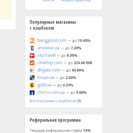
Популярные магазины
с кэшбэком
banggood.com
— до
10.40%
answear.ua
— до
7.20%
city.travel
— до
6.00%
cleartrip.com
— до
224.00 INR
dhgate.com
— до
40.80%
moyo.ua
— до
2.00%
gold.ua
— до
4.24%
chicco.com.ua
— до
5.60%
Все магазины с кэшбэком
(8)
Реферальная программа
Текущая реферальная ставка
15%