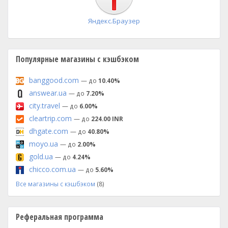
Яндекс.Браузер
Популярные магазины с кэшбэком
banggood.com
— до
10.40%
answear.ua
— до
7.20%
city.travel
— до
6.00%
cleartrip.com
— до
224.00 INR
dhgate.com
— до
40.80%
moyo.ua
— до
2.00%
gold.ua
— до
4.24%
chicco.com.ua
— до
5.60%
Все магазины с кэшбэком
(8)
Реферальная программа