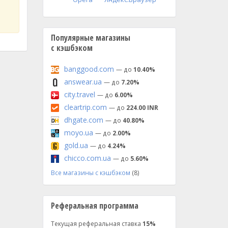
Популярные магазины
с кэшбэком
banggood.com
— до
10.40%
answear.ua
— до
7.20%
city.travel
— до
6.00%
cleartrip.com
— до
224.00 INR
dhgate.com
— до
40.80%
moyo.ua
— до
2.00%
gold.ua
— до
4.24%
chicco.com.ua
— до
5.60%
Все магазины с кэшбэком
(8)
Реферальная программа
Текущая реферальная ставка
15%