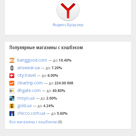
установка
Яндекс.Браузер
Популярные магазины с кэшбэком
banggood.com
— до
10.40%
answear.ua
— до
7.20%
city.travel
— до
6.00%
cleartrip.com
— до
224.00 INR
dhgate.com
— до
40.80%
moyo.ua
— до
2.00%
gold.ua
— до
4.24%
chicco.com.ua
— до
5.60%
Все магазины с кэшбэком
(8)