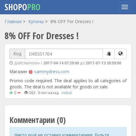
SHOPO
PRO
Перейти
Главная
Купоны
8% OFF For Dresses !
к
8% OFF For Dresses !
основному
содержанию
Код
Действителен с
2017-04-14 07:29:00
до
2017-07-13 20:59:00
Магазин
sammydress.com
Promo code required. The deal applies to all categories of
goods. The deal is not available for goods on sale.
0
383
9 лет назад
robot
Комментарии (0)
Никто ещё не оставил комментариев. Будьте