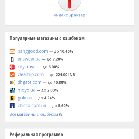
Яндекс.Браузер
Популярные магазины с кэшбэком
banggood.com
— до
10.40%
answear.ua
— до
7.20%
city.travel
— до
6.00%
cleartrip.com
— до
224.00 INR
dhgate.com
— до
40.80%
moyo.ua
— до
2.00%
gold.ua
— до
4.24%
chicco.com.ua
— до
5.60%
Все магазины с кэшбэком
(8)
Реферальная программа