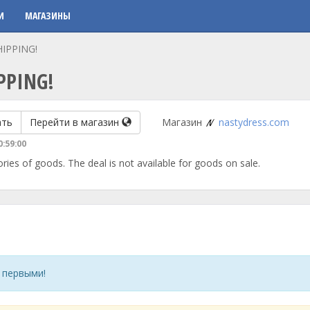
И
МАГАЗИНЫ
HIPPING!
IPPING!
ать
Перейти в магазин
Магазин
nastydress.com
0:59:00
ries of goods. The deal is not available for goods on sale.
 первыми!