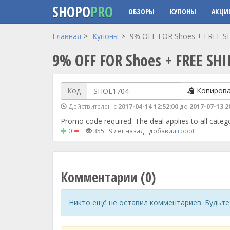
SHOPO
PRO
ОБЗОРЫ
КУПОНЫ
АКЦИ
Перейти к основному содержанию
Главная
Купоны
9% OFF FOR Shoes + FREE S
9% OFF FOR Shoes + FREE SH
Код
Копиров
Действителен с
2017-04-14 12:52:00
до
2017-07-13 2
Promo code required. The deal applies to all catego
0
355
9 лет назад
добавил
robot
Комментарии (0)
Никто ещё не оставил комментариев. Будьте