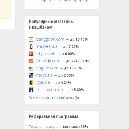
Популярные магазины
с кэшбэком
banggood.com
— до
10.40%
answear.ua
— до
7.20%
city.travel
— до
6.00%
cleartrip.com
— до
224.00 INR
dhgate.com
— до
40.80%
moyo.ua
— до
2.00%
gold.ua
— до
4.24%
chicco.com.ua
— до
5.60%
Все магазины с кэшбэком
(8)
Реферальная программа
Текущая реферальная ставка
15%